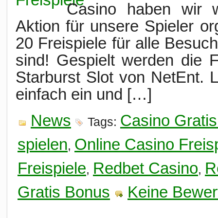
Casino haben wir w
Aktion für unsere Spieler or
20 Freispiele für alle Besuch
sind! Gespielt werden die 
Starburst Slot von NetEnt. L
einfach ein und […]
News
Casino Grati
Tags:
spielen
Online Casino Freis
,
Freispiele
Redbet Casino
R
,
,
Gratis Bonus
Keine Bewer