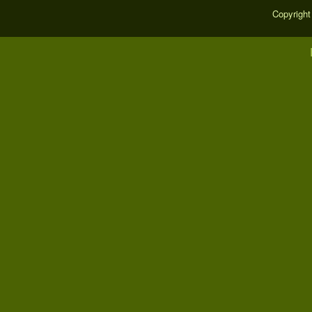
Copyrigh