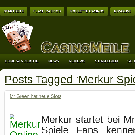
STARTSEITE
FLASH CASINOS
ROULETTE CASINOS
NOVOLINE
BONUSANGEBOTE
NEWS
REVIEWS
STRATEGIEN
SCH
Posts Tagged ‘Merkur Spie
Mr Green hat neue Slots
Merkur startet bei M
Spiele Fans kennen