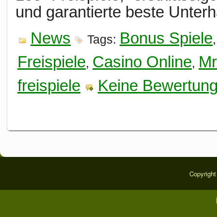
und garantierte beste Unter
News
Bonus Spiele
Tags:
Freispiele
Casino Online
Mr
,
,
freispiele
Keine Bewertung
Copyrigh