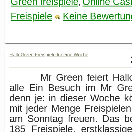
Green freispiele
Online Cas
,
Freispiele
Keine Bewertun
HalloGreen Freispiele für eine Woche
Mr Green feiert Hall
alle Ein Besuch im Mr Gre
denn je: in dieser Woche k
mit jeder Menge Freispiele
am Sonntag freuen. Das be
185 Freispiele, erstklass