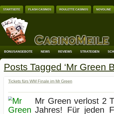
STARTSEITE
FLASH CASINOS
ROULETTE CASINOS
NOVOLINE
BONUSANGEBOTE
NEWS
REVIEWS
STRATEGIEN
SCH
Posts Tagged ‘Mr Green 
Tickets fürs WM Finale im Mr Green
Mr Green verlost 2 T
Jahres! Für jeden F