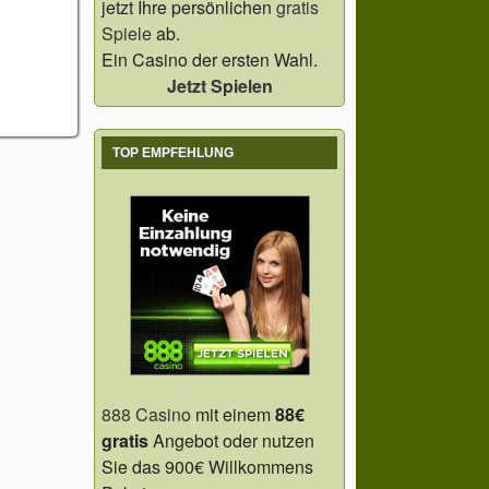
jetzt Ihre persönlichen
gratis
Spiele
ab.
Ein Casino der ersten Wahl.
Jetzt Spielen
TOP EMPFEHLUNG
888 Casino
mit einem
88€
gratis
Angebot oder nutzen
Sie das 900€ Willkommens